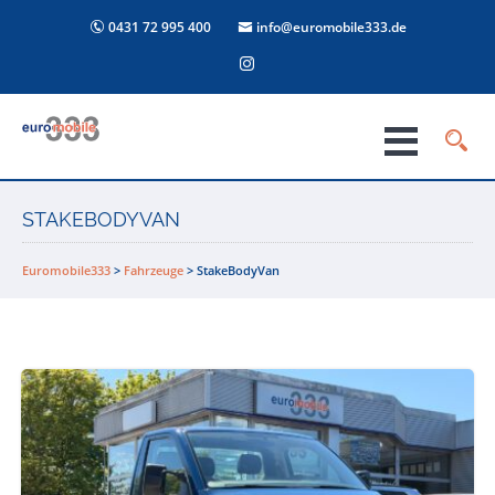
0431 72 995 400
info@euromobile333.de
STAKEBODYVAN
Euromobile333
>
Fahrzeuge
>
StakeBodyVan