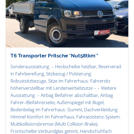
T6 Transporter Pritsche *Nut58tkm´*
Sonderausstattung: – Heckscheibe heizbar, Reserverad
in Fahrbereifung, Sitzbezug / Polsterung:
Robustsitzbezüge, Sitze im Fahrerhaus: Fahrersitz
höhenverstellbar mit Lendenwirbelstütze – – Weitere
Ausstattung: – Airbag Beifahrer abschaltbar, Airbag
Fahrer-/Beifahrerseite, Außenspiegel mit Bügel,
Bodenbelag im Fahrerhaus: Gummi, Dachverkleidung
Himmel Komfort im Fahrerhaus, Fahrassistenz-System:
Multikollisionsbremse (Multi Collision Brake),
Frontscheibe Verbundglas getönt, Handschuhfach