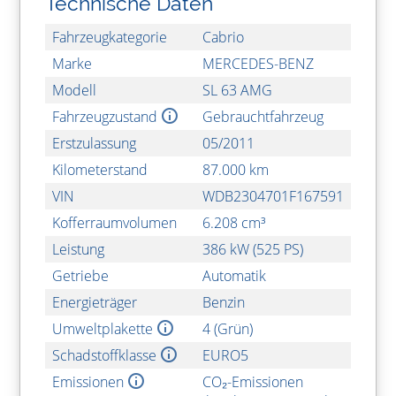
Technische Daten
Fahrzeugkategorie
Cabrio
Marke
MERCEDES-BENZ
Modell
SL 63 AMG
Fahrzeugzustand
Gebrauchtfahrzeug
Erstzulassung
05/2011
Kilometerstand
87.000 km
VIN
WDB2304701F167591
Kofferraumvolumen
6.208 cm³
Leistung
386 kW (525 PS)
Getriebe
Automatik
Energieträger
Benzin
Umweltplakette
4 (Grün)
Schadstoffklasse
EURO5
Emissionen
CO₂-Emissionen