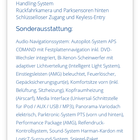
Handling-System
Rückfahrkamera und Parksensoren hinten
Schlüsselloser Zugang und Keyless-Entry
Sonderausstattung:
Audio-Navigationssystem: Autopilot-System APS
COMAND mit Festplattennavigation inkl. DVD-
Wechsler integriert, Bi-Xenon-Scheinwerfer mit
adaptiver Lichtverteilung (Intelligent Light System),
Einstiegsleisten (AMG) beleuchtet, Feuerlöscher,
Gepäcksicherungsgurt(e), Komfortsitze vorn (inkl.
Belüftung, Sitzheizung), Kopfraumheizung
(Airscarf), Media Interface (Universal-Schnittstelle
für iPod / AUX / USB / MP3), Panorama-Variodach
elektrisch, Parktronic-System PTS (vorn und hinten),
Performance Package (AMG), Reifendruck-
Kontrollsystem, Sound-System Harman-Kardon mit
Logic7-Surround-System, Spiegel-Paket,